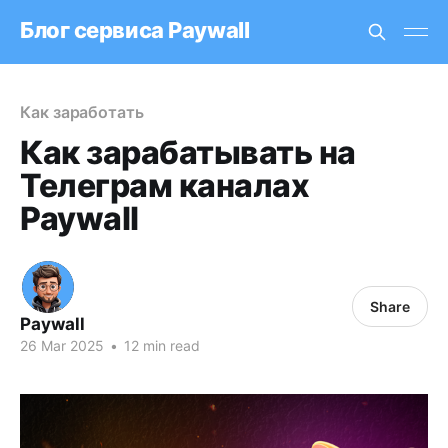
Блог сервиса Paywall
Как заработать
Как зарабатывать на
Телеграм каналах
Paywall
Share
Paywall
26 Mar 2025
•
12 min read