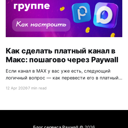
Как сделать платный канал в
Макс: пошагово через Paywall
Если канал в MAX у вас уже есть, следующий
логичный вопрос — как перевести его в платный
формат и не собирать всё вручную. Обычно на
12 Apr 2026
7 min read
этом этапе уже не нужно заново разбираться с
созданием канала. Нужна другая вещь: понятная
модель, где подписчик видит, за что платит, а
автор не ведёт оплаты
Блог сервиса Paywall
© 2026